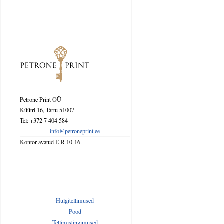
Ajalugu
Ajalugu/sõjandus
Biograafiad ja memuaarid
Disain
Petrone Print OÜ
Esoteerika
Küütri 16, Tartu 51007
Tel: +372 7 404 584
Etenduskunstid
info@petroneprint.ee
Kontor avatud E-R 10-16.
Harrastused
Huumor
Ilukirjandus
Hulgitellimused
Pood
Tellimistingimused