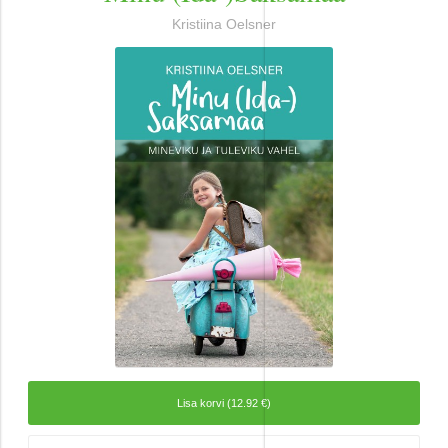
Ajalugu
Kristiina Oelsner
Ajalugu/sõjandus
Biograafiad ja memuaarid
Disain
Esoteerika
Etenduskunstid
Harrastused
Huumor
Ilukirjandus
Lisa korvi (12.92 €)