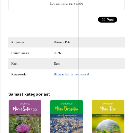
Kodu
E-raamatu eelvaade
Kodu, pere, suhted
Kodu/kodukujundus
Kirjastaja
Petrone Print
Kriminaalromaanid ja põnevikud
Ilmumisaasta
2026
Lasteraamatud
Keel
Eesti
Lemmikloomad
Kategooria
Biograafiad ja memuaarid
Loodus
Samast kategooriast
Meelelahutus
Muusika
Poliitika