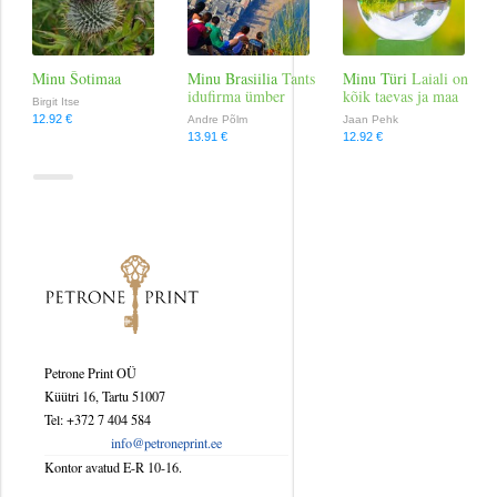
Reisimine
Minu Šotimaa
Minu Brasiilia
Tants
Minu Türi
Laiali on
idufirma ümber
kõik taevas ja maa
Religioon
Birgit Itse
12.92 €
Andre Põlm
Jaan Pehk
13.91 €
12.92 €
Romantika
Tervis ja elustiil
Väliskirjandus
Petrone Print OÜ
Küütri 16, Tartu 51007
Tel: +372 7 404 584
info@petroneprint.ee
Kontor avatud E-R 10-16.