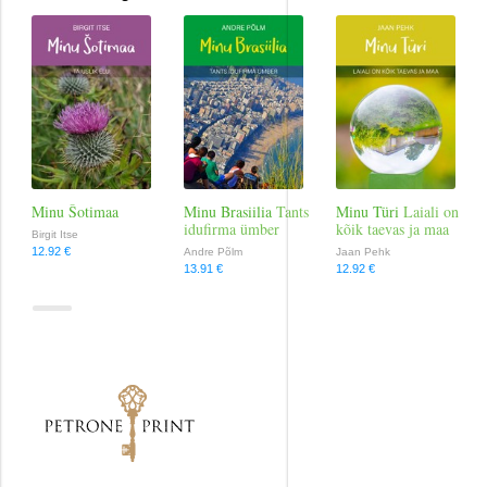
Reisimine
Religioon
Romantika
Tervis ja elustiil
Minu Šotimaa
Minu Brasiilia
Tants
Minu Türi
Laiali on
idufirma ümber
kõik taevas ja maa
Birgit Itse
12.92 €
Andre Põlm
Jaan Pehk
Väliskirjandus
13.91 €
12.92 €