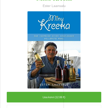
Ajalugu
Ester Laansalu
Ajalugu/sõjandus
Biograafiad ja memuaarid
Disain
Esoteerika
Etenduskunstid
Harrastused
Huumor
Ilukirjandus
Lisa korvi (12.06 €)