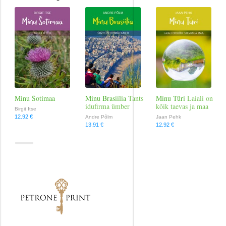
Reisimine
Religioon
Romantika
Tervis ja elustiil
Minu Šotimaa
Minu Brasiilia
Tants
Minu Türi
Laiali on
idufirma ümber
kõik taevas ja maa
Birgit Itse
12.92 €
Andre Põlm
Jaan Pehk
Väliskirjandus
13.91 €
12.92 €