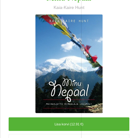
Ajalugu
Kaia-Kaire Hunt
Ajalugu/sõjandus
Biograafiad ja memuaarid
Disain
Esoteerika
Etenduskunstid
Harrastused
Huumor
Ilukirjandus
Lisa korvi (12.91 €)