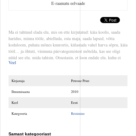
Kodu
E-raamatu eelvaade
Kodu, pere, suhted
Kodu/kodukujundus
Ma ei tahtnud elada elu, mis on ette kirjutatud: käia koolis, saada
haridus, minna tööle, abielluda, osta maja, saada lapsed, võtta
koduloom, puhata mõnes kuurortis, külastada vahel harva sõpru, käia
Kriminaalromaanid ja põnevikud
tööl… ja õhtuti, väsinuna päevategemistest mõtelda, kas see oligi
nüüd see elu, mida tahtsin. Otsustasin, et loon endale elu, kuhu ei
Lasteraamatud
Veel
kuulu kunagi sõnad „sooviksin, et ma oleksin ka teinud…“ Ma
teadsin, et kusagil meie sees on paik, kus suur igavesti püsiv rahu ja
Lemmikloomad
õnnetunne ei sõltu mitte millestki peale meie endi poolt loodu. Mina
Kirjastaja
Petrone Print
leidsin selle Nepaalis elades, kohtudes oluliste inimeste ja
õpetajatega, nautides igal hommikul müstiliselt ilusat Himaalaja
Loodus
Ilmumisaasta
2010
mäefronti ning töötades vabatahtlikuna kohalikus lastekodus.
Avastasin jooga, ajurveda, tiibeti meditsiini ja põneva ringide
Keel
Eesti
Meelelahutus
teooria. Ja kui keegi küsib minult, et mida sa teeksid teisiti, kui sul
Kategooria
Reisimine
oleks elada üksainus aasta, siis ma ei muudaks midagi ega hakkaks
Muusika
kuidagi teistmoodi elama.
Samast kategooriast
Poliitika