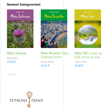
lugu räägib sellest, et kõige alus on soov ja usk.
Samast kategooriast
Reisimine
Religioon
Romantika
Tervis ja elustiil
Minu Šotimaa
Minu Brasiilia
Tants
Minu Türi
Laiali on
idufirma ümber
kõik taevas ja maa
Väliskirjandus
Birgit Itse
12.92 €
Andre Põlm
Jaan Pehk
13.91 €
12.92 €