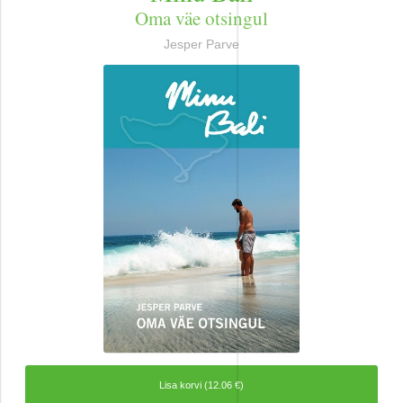
Ajalugu
Oma väe otsingul
Jesper Parve
Ajalugu/sõjandus
Biograafiad ja memuaarid
Disain
Esoteerika
Etenduskunstid
Harrastused
Huumor
Ilukirjandus
Lisa korvi (12.06 €)