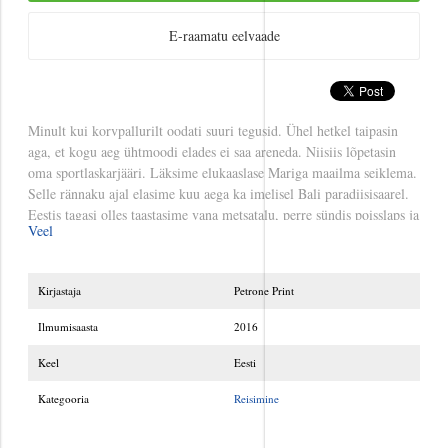
Kodu
E-raamatu eelvaade
Kodu, pere, suhted
Kodu/kodukujundus
Minult kui korvpallurilt oodati suuri tegusid. Ühel hetkel taipasin
Kriminaalromaanid ja põnevikud
aga, et kogu aeg ühtmoodi elades ei saa areneda. Niisiis lõpetasin
oma sportlaskarjääri. Läksime elukaaslase Mariga maailma seiklema.
Selle rännaku ajal elasime kuu aega ka imelisel Bali paradiisisaarel.
Lasteraamatud
Eestis tagasi olles taastasime vana metsatalu, perre sündis poisslaps ja
Veel
elu naeratas. Meie sees põles aga hulluks ajav soov uuesti maailma
Lemmikloomad
näha.
Naasime Balile, kus olime perega ligi kuus kuud. Meie igapäevaellu
Kirjastaja
Petrone Print
Loodus
kuulusid nõidravitsejad, joogagurud, harjumatu kuumus, rollerid ja
maod. Ka kaunid päikseloojangud, kohalike naeratused ja põnevad
Ilmumisaasta
2016
rännakud iseendasse, millega kaasnesid suured õppetunnid…
Meelelahutus
Praegugi näen silmi sulgedes päikest viirukiudus Ubudi linnakese
Keel
Eesti
kohale tõusmas ja kuulen hommikupalveid, kus tänatakse
Muusika
Kategooria
Reisimine
universumit kõige ilusa eest.
Ma olen kogu aeg ajanud taga midagi seletamatut. Alati on võimalik
Poliitika
elule uus suund anda ja elada täpselt nii, nagu oskad unistada… Minu